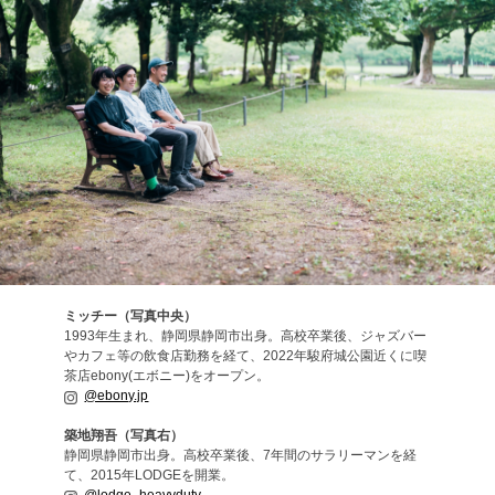
ミッチー（写真中央）
1993年生まれ、静岡県静岡市出身。高校卒業後、ジャズバー
やカフェ等の飲食店勤務を経て、2022年駿府城公園近くに喫
茶店ebony(エボニー)をオープン。
@ebony.jp
築地翔吾（写真右）
静岡県静岡市出身。高校卒業後、7年間のサラリーマンを経
て、2015年LODGEを開業。
@lodge_heavyduty