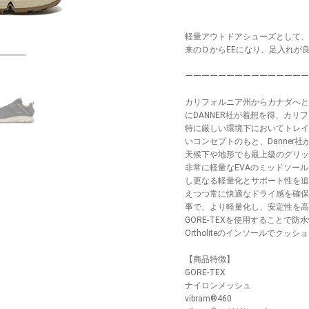
軽量アウトドアシューズとして、定
来のＤからEEになり、足入れが
ーーーーーーーーーーーーーーー
カリフォルニア州からカナダへと続く全長
にDANNER社が着想を得、カ
特に厳しい環境下においてトレイ
いコンセプトのもと、Danner社が
天候下や地形でも最上級のグリップ
非常に軽量なEVAのミッドソー
し更なる軽量化とサポート性を追求。
えつつ常に快適なドライ感を確保。
事で、より軽量化し、安定性を高
GORE-TEXを使用することで防
Ortholiteのインソールでクッ
【商品特徴】
GORE-TEX
ナイロンメッシュ
vibram®460