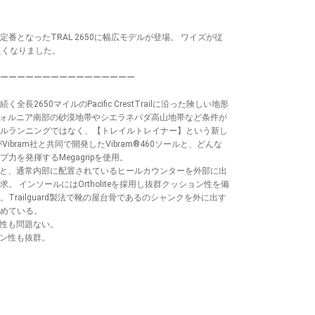
番となったTRAL 2650に幅広モデルが登場。 ワイズが従
良くなりました。
ーーーーーーーーーーーーーーーー
2650マイルのPacific CrestTrailに沿った険しい地形
リフォルニア南部の砂漠地帯やシエラネバダ高山地帯など条件が
ルランニングではなく、【トレイルトレイナー】という新し
Vibram社と共同で開発したVibram®460ソールと、どんな
力を発揮するMegagripを使用。
ルと、通常内部に配置されているヒールカウンターを外部に出
 インソールにはOrtholiteを採用し抜群クッション性を備
Trailguard製法で靴の屋台骨であるのシャンクを外に出す
めている。
水性も問題ない。
ション性も抜群。