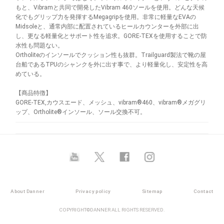
もと、Vibramと共同で開発したVibram 460ソールを使用。どんな天候
化でもグリップ力を発揮するMegagripを使用。非常に軽量なEVAの
Midsoleと、通常内部に配置されているヒールカウンターを外部に出
し、更なる軽量化とサポート性を追求。GORE-TEXを使用することで防
水性も問題ない。
Ortholiteのインソールでクッション性も抜群。Trailguard製法で靴の屋
台船であるTPUのシャンクを外に出す事で、より軽量化し、安定性を高
めている。
【商品特徴】
GORE-TEX,カウスエード、メッシュ、vibram®460、vibram®メガグリ
ップ、Ortholite®インソール、ソール交換不可。
About Danner
Privacy policy
Sitemap
Contact
COPYRIGHT©DANNER ALL RIGHTS RESERVED.