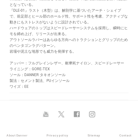
となっている。
『DLE-01』ラスト（木型）は、解剖学に基づいたアーチ・シェイプ
で、前足部とヒール部のホールド性、サポート性を考慮、アクティブな
動きにもストレスがないように設計されている。
ハードウェアのトップはスピードレーサーシステムを採用し、瞬時にヒ
モを締め上げ、リリースが出来る。
アウトソールラバーはあらゆる方向へのトラクションとグリップのため
のペンタゴンラグパターン。
岩場や泥土な地形でも威力を発揮する。
アッパー：フルグレインレザー、耐摩耗ナイロン、スピードレーサー
ライニング：GORE-TEX
ソール：DANNER タキオンソール
製法：セメント製法、PUインソール
ワイズ：EE
About Danner
Privacy policy
Sitemap
Contact