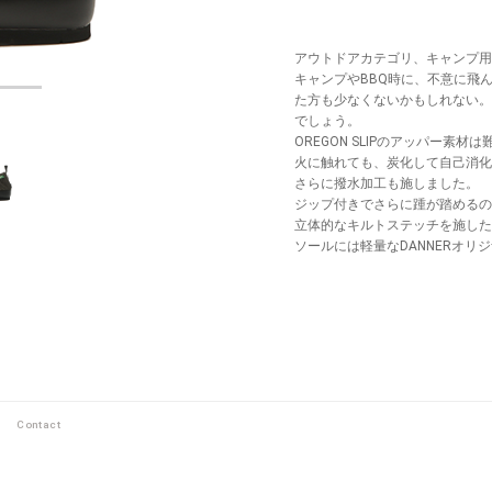
アウトドアカテゴリ、キャンプ用に
キャンプやBBQ時に、不意に飛
た方も少なくないかもしれない。
でしょう。
OREGON SLIPのアッパー
火に触れても、炭化して自己消化
さらに撥水加工も施しました。
ジップ付きでさらに踵が踏めるの
立体的なキルトステッチを施した
ソールには軽量なDANNERオリ
Contact