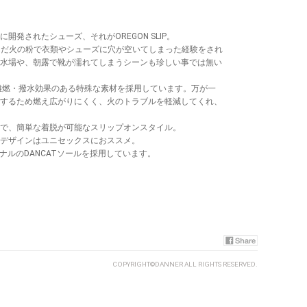
開発されたシューズ、それがOREGON SLIP。
んだ火の粉で衣類やシューズに穴が空いてしまった経験をされ
水場や、朝露で靴が濡れてしまうシーンも珍しい事では無い
素材は難燃・撥水効果のある特殊な素材を採用しています。万が一
するため燃え広がりにくく、火のトラブルを軽減してくれ、
で、簡単な着脱が可能なスリップオンスタイル。
デザインはユニセックスにおススメ。
ジナルのDANCATソールを採用しています。
COPYRIGHT©DANNER ALL RIGHTS RESERVED.