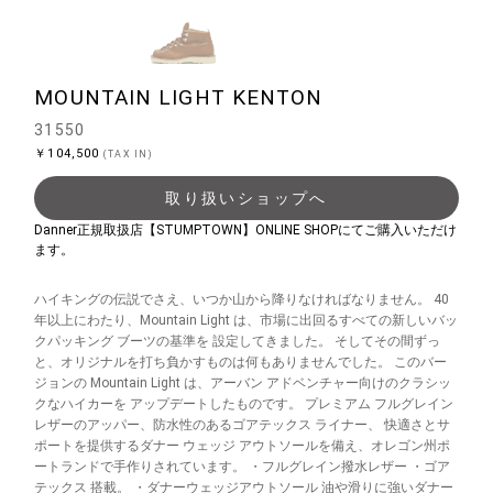
MOUNTAIN LIGHT KENTON
31550
￥104,500
(TAX IN)
取り扱いショップへ
Danner正規取扱店【STUMPTOWN】ONLINE SHOPにてご購入いただけ
ます。
ハイキングの伝説でさえ、いつか山から降りなければなりません。 40
年以上にわたり、Mountain Light は、市場に出回るすべての新しいバッ
クパッキング ブーツの基準を 設定してきました。 そしてその間ずっ
と、オリジナルを打ち負かすものは何もありませんでした。 このバー
ジョンの Mountain Light は、アーバン アドベンチャー向けのクラシッ
クなハイカーを アップデートしたものです。 プレミアム フルグレイン
レザーのアッパー、防水性のあるゴアテックス ライナー、 快適さとサ
ポートを提供するダナー ウェッジ アウトソールを備え、オレゴン州ポ
ートランドで手作りされています。 ・フルグレイン撥水レザー ・ゴア
テックス 搭載。 ・ダナーウェッジアウトソール 油や滑りに強いダナー