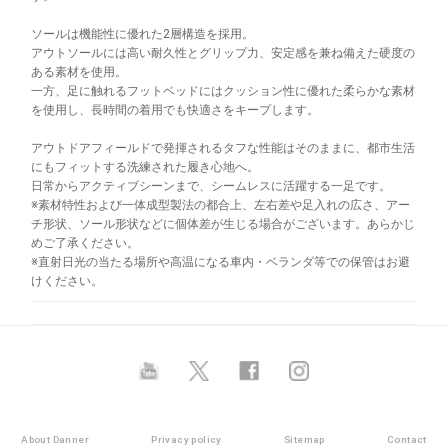
ソールは機能性に優れた2層構造を採用。
アウトソールには高い耐久性とグリップ力、安定感を兼ね備えた硬度の
ある素材を使用。
一方、足に触れるフットベッドにはクッション性に優れた柔らかな素材
を使用し、長時間の着用でも快適さをキープします。
アウトドアフィールドで発揮されるタフな性能はそのままに、都市生活
にもフィットする洗練された履き心地へ。
日常からアクティブシーンまで、シームレスに活躍する一足です。
※素材特性および一体成型製法の都合上、左右差や足入れの広さ、アー
チ形状、ソール形状などに個体差が生じる場合がございます。あらかじ
めご了承ください。
※直射日光の当たる場所や高温になる車内・ベランダ等での保管はお避
けください。
About Danner
Privacy policy
Sitemap
Contact