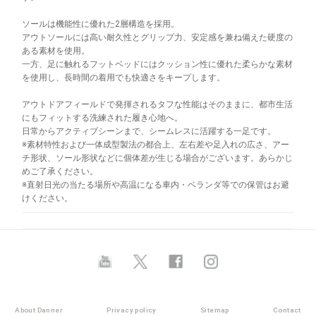
ソールは機能性に優れた2層構造を採用。
アウトソールには高い耐久性とグリップ力、安定感を兼ね備えた硬度の
ある素材を使用。
一方、足に触れるフットベッドにはクッション性に優れた柔らかな素材
を使用し、長時間の着用でも快適さをキープします。
アウトドアフィールドで発揮されるタフな性能はそのままに、都市生活
にもフィットする洗練された履き心地へ。
日常からアクティブシーンまで、シームレスに活躍する一足です。
※素材特性および一体成型製法の都合上、左右差や足入れの広さ、アー
チ形状、ソール形状などに個体差が生じる場合がございます。あらかじ
めご了承ください。
※直射日光の当たる場所や高温になる車内・ベランダ等での保管はお避
けください。
About Danner
Privacy policy
Sitemap
Contact