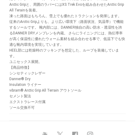
Arctic Gripと、周囲のラバーにはXS Trek Evoを組み合わせたArctic Grip
All Terainを装着。
凍った路面はもちろん、雪上でも優れたトラクションを発揮します。
従来のArctic Gripよりも、より広い環境下（路面状況、気温帯）で機能
するソールです。 靴内部には、DANNER独自の高い防水・透湿性を誇
るDANNER DRYメンブレンを内蔵。 さらにライニングには、熱伝導率
が高く保温性に優れたウォーム素材を組み合わせる事で、低温下でも快
適な靴内環境を実現しています。
HEEL部には乾燥時のフッキングを想定した、ループを装備していま
す。
ユニセックス展開。
【商品特徴】
シンセティックレザー
Danner® Dry
Insulation ライナー
vibram® Arctic Grip All Terrain アウトソール
セメント製法
エクストラレース付属
ソール交換不可