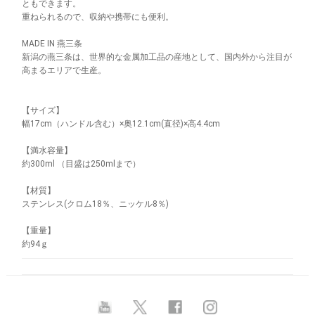
ともできます。
重ねられるので、収納や携帯にも便利。
MADE IN 燕三条
新潟の燕三条は、世界的な金属加工品の産地として、国内外から注目が
高まるエリアで生産。
【サイズ】
幅17cm（ハンドル含む）×奥12.1cm(直径)×高4.4cm
【満水容量】
約300ml （目盛は250mlまで）
【材質】
ステンレス(クロム18％、ニッケル8％)
【重量】
約94ｇ