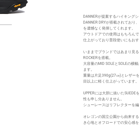
DANNERが提案するハイキング
DANNER DRYが搭載されてお
を遺憾なく発揮してくれます。
アウトドアでの使用はもちろんで
仕上がっており普段使いにもおす
いままでブランドではあまり見ること
ROCKERを搭載。
大容量のMID SOLEとSOL
ます。
重量は片足390g(27㎝)とレザー
目以上に軽く仕上がっています。
UPPERには大胆に抜いたSUE
性も申し分ありません。
シューレースはリフレクターを編
オレゴンの国立公園から由来するSH
き心地とオフロードでの安心感を