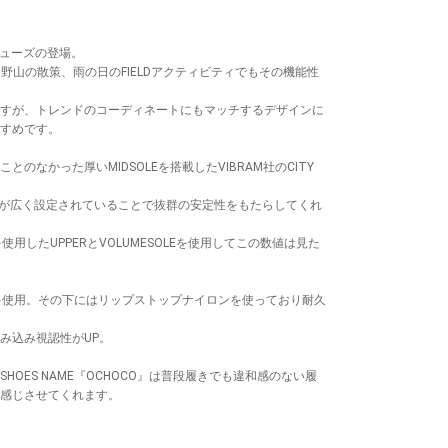
シューズの登場。
り、野山の散策、雨の日のFIELDアクティビティでもその機能性
すが、トレンドのコーディネートにもマッチするデザインに
すめです。
のなかった厚いMIDSOLEを搭載したVIBRAM社のCITY
Eの横幅が広く設定されていることで抜群の安定性をもたらしてくれ
を使用したUPPERとVOLUMESOLEを使用してこの数値は見た
DEを使用。その下にはリップストップナイロンを使っており耐久
み込み視認性がUP。
OES NAME『OCHOCO』は普段履きでも違和感のない履
感じさせてくれます。