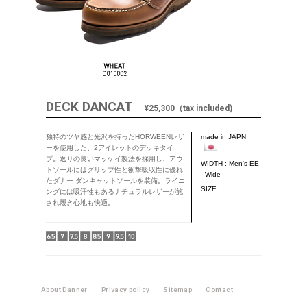
DECK DANCAT
¥25,300（tax included)
独特のツヤ感と光沢を持ったHORWEENレザ
made in JAPN
ーを使用した、2アイレットのデッキタイ
プ。返りの良いマッケイ製法を採用し、アウ
WIDTH : Men's EE
トソールにはグリップ性と衝撃吸収性に優れ
- Wide
たダナー ダンキャットソールを装備。ライニ
SIZE :
ングには吸汗性もあるナチュラルレザーが施
され履き心地も快適。
About Danner
Privacy policy
Sitemap
Contact