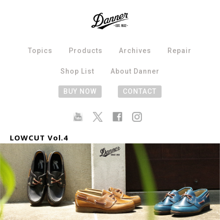
Topics
Products
Archives
Repair
Shop List
About Danner
BUY NOW
CONTACT
LOWCUT Vol.4