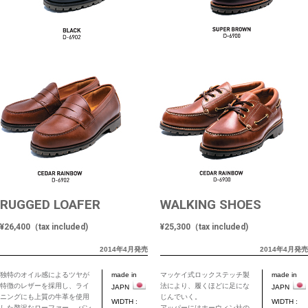
RUGGED LOAFER
WALKING SHOES
¥26,400（tax included)
¥25,300（tax included)
2014年4月発売
2014年4月発売
独特のオイル感によるツヤが
made in
マッケイ式ロックステッチ製
made in
特徴のレザーを採用し、ライ
法により、履くほどに足にな
JAPN
JAPN
ニングにも上質の牛革を使用
じんでいく。
WIDTH :
WIDTH :
した贅沢なローファー。 バン
アッパーにはホーウィン社の