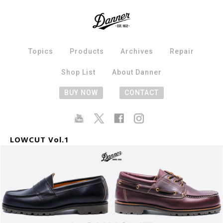
Topics
Products
Archives
Repair
Shop List
About Danner
BUY NOW
CONTACT
LOWCUT Vol.1