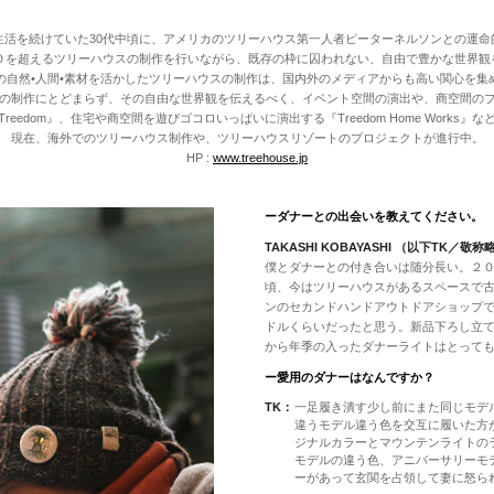
生活を続けていた30代中頃に、アメリカのツリーハウス第一人者ピーターネルソンとの運命
００を超えるツリーハウスの制作を行いながら、既存の枠に囚われない、自由で豊かな世界観
の自然•人間•素材を活かしたツリーハウスの制作は、国内外のメディアからも高い関心を集
の制作にとどまらず、その自由な世界観を伝えるべく、イベント空間の演出や、商空間の
eedom』、住宅や商空間を遊びゴコロいっぱいに演出する『Treedom Home Works
現在、海外でのツリーハウス制作や、ツリーハウスリゾートのプロジェクトが進行中。
HP :
www.treehouse.jp
ーダナーとの出会いを教えてください。
TAKASHI KOBAYASHI （以下TK／敬称
僕とダナーとの付き合いは随分長い。２
頃、今はツリーハウスがあるスペースで
ンのセカンドハンドアウトドアショップ
ドルくらいだったと思う。新品下ろし立
から年季の入ったダナーライトはとって
ー愛用のダナーはなんですか？
TK：
一足履き潰す少し前にまた同じモデ
違うモデル違う色を交互に履いた方
ジナルカラーとマウンテンライトの
モデルの違う色、アニバーサリーモ
ーがあって玄関を占領して妻に怒ら