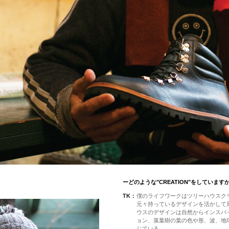
ーどのような"CREATION"をしています
TK：
僕のライフワークはツリーハウスク
元々持っているデザインを活かして
ウスのデザインは自然からインスパ
ョン、落葉樹の葉の色や形、波、地
じている。