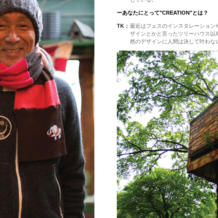
ーあなたにとって"CREATION"とは？
TK：
最近はフェスのインスタレーション
ザインとかと言ったツリーハウス以
然のデザインに人間は決して叶わな