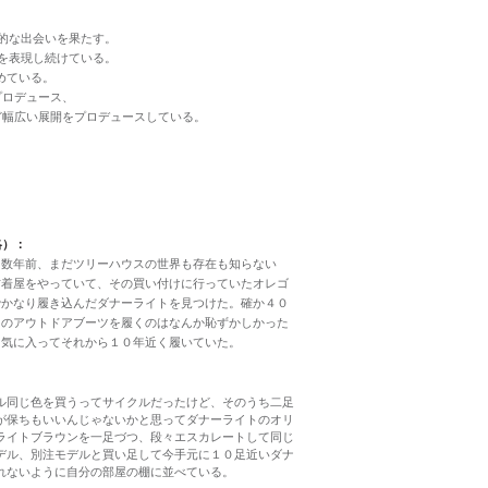
的な出会いを果たす。
を表現し続けている。
めている。
プロデュース、
』など幅広い展開をプロデュースしている。
略）：
０数年前、まだツリーハウスの世界も存在も知らない
古着屋をやっていて、その買い付けに行っていたオレゴ
でかなり履き込んだダナーライトを見つけた。確か４０
てのアウトドアブーツを履くのはなんか恥ずかしかった
も気に入ってそれから１０年近く履いていた。
ル同じ色を買うってサイクルだったけど、そのうち二足
が保ちもいいんじゃないかと思ってダナーライトのオリ
ライトブラウンを一足づつ、段々エスカレートして同じ
デル、別注モデルと買い足して今手元に１０足近いダナ
れないように自分の部屋の棚に並べている。