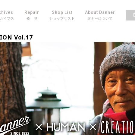
chives
Repair
Shop List
About Danner
カイブス
修 理
ショップリスト
ダナーについて
ION Vol.17