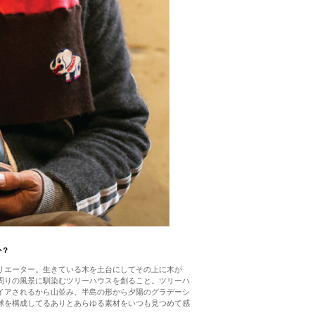
か？
リエーター。生きている木を土台にしてその上に木が
周りの風景に馴染むツリーハウスを創ること。ツリーハ
イアされるから山並み、半島の形から夕陽のグラデーシ
球を構成してるありとあらゆる素材をいつも見つめて感