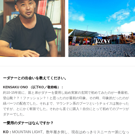
ーダナーとの出会いを教えてください。
KENSAKU ONO （以下KO／敬称略）：
約10-15年前に、親と弟がダナーを愛用し始め実家の玄関で初めてみたのが一番最初。
登山靴？？！ファッション？！と思ったのが最初の印象。その時、印象的だったのが
緑パーツの配色でした。それまで、マウンテン系のブーツというチョイスは無かった
ですが、とにかく斬新でした。それから直ぐに購入！自分にとって初めてのブーツが
ダナーでした。
ー愛用のダナーはなんですか？
KO：
MOUNTAIN LIGHT。数年履き倒し、現在はめっきりスニーカー派になっ