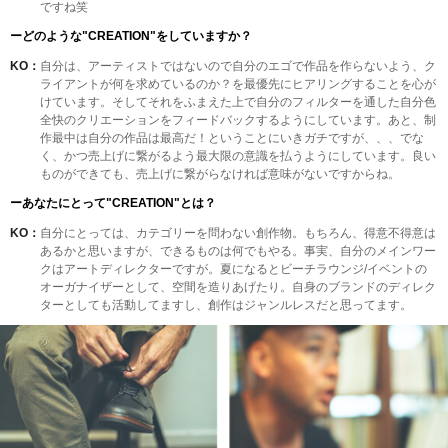
ですね笑
ーどのような"CREATION"をしていますか？
KO：
自分は、アーティストではないので自分のエゴで作品を作らないよう、ク
ライアントが何を求めているのか？を最優先にヒアリングすることを心が
けています。そしてそれをふまえた上で自分のフィルターを通した自分色
全快のクリエーションをフィードバックするようにしています。あと、制
作最中は自分の作品は最高だ！ということにいきガチですが、、、でな
く、かつ売上げに繋がるよう最大限の意識を払うようにしています。良い
ものができても、売上げに繋がらなければ意味がないですからね。
ーあなたにとって"CREATION"とは？
KO：
自分にとっては、カテゴリーを問わない創作物。もちろん、得意不得意は
あるかと思いますが、できるものは何でもやる。事実、自分のメインワー
クはアートディレクターですが。夏になるとビーチラウンジ/イベントの
オーガナイザーとして、空間を造りあげたり。自身のブランドのディレク
ターとしても活動してますし、創作はジャンルレスだと思ってます。