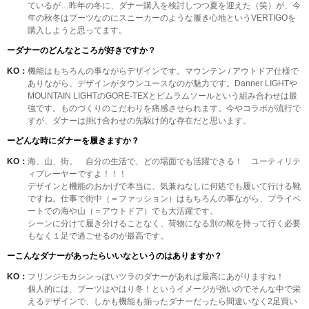
ているが…昨年の冬に、ダナー購入を検討しつつ夏を迎えた（笑）が、今
年の秋冬はブーツなのにスニーカーのような履き心地というVERTIGOを
購入しようと思ってます。
ーダナーのどんなところが好きですか？
KO：
機能はもちろんの事ながらデザインです。マウンテン / アウトドア仕様で
ありながら、デザインがタウンユースなのが魅力です。Danner LIGHTや
MOUNTAIN LIGHTのGORE-TEXとビムラムソールという組み合わせは最
強です。ものづくりのこだわりを痛感させられます。今やコラボが流行で
すが、ダナーは掛け合わせの先駆け的な存在だと思います。
ーどんな時にダナーを履きますか？
KO：
海、山、街。 自分の生活で、どの場面でも活躍できる！ ユーティリテ
ィプレーヤーですよ！！！
デザインと機能のおかげで本当に、気兼ねなしに何処でも履いて行ける靴
ですね。仕事で街中（＝ファッション）はもちろんの事ながら、プライベ
ートでの海や山（＝アウトドア）でも大活躍です。
シーンに分けて履き分けることなく、荷物になる別の靴を持って行く必要
もなく１足で過ごせるのが最高です。
ーこんなダナーがあったらいいなというのはありますか？
KO：
フリンジモカシンっぽいツラのダナーがあれば最高にあがりますね！
個人的には、ブーツはやはり冬！というイメージが強いのでそんな中で栄
えるデザインで、しかも機能も揃ったダナーだったら間違いなく2足買い