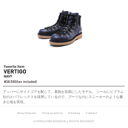
アッパーにサイドゴアを配して、着脱を容易にしたモデル。 ソールにビブラム
社のエバフレックスを採用しているので、ブーツなのにスニーカーのような履
き心地を実現。
About Danner
Privacy policy
Sitemap
Contact
COPYRIGHT©DANNER ALL RIGHTS RESERVED.