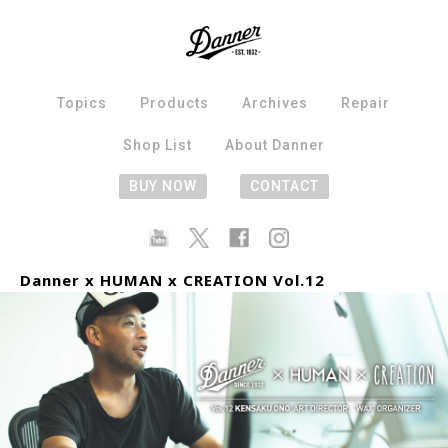
Topics
Products
Archives
Repair
Shop List
About Danner
BUY NOW
CONTACT
Danner x HUMAN x CREATION Vol.12