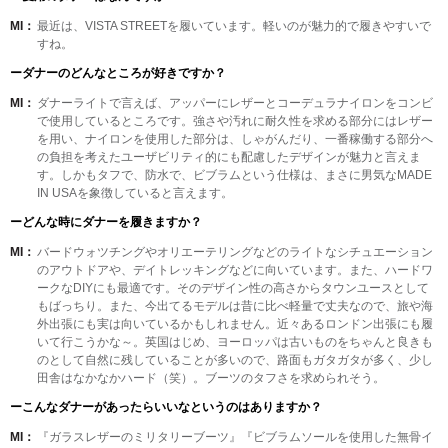
MI：
最近は、VISTA STREETを履いています。軽いのが魅力的で履きやすいで
すね。
ーダナーのどんなところが好きですか？
MI：
ダナーライトで言えば、アッパーにレザーとコーデュラナイロンをコンビ
で使用しているところです。強さや汚れに耐久性を求める部分にはレザー
を用い、ナイロンを使用した部分は、しゃがんだり、一番稼働する部分へ
の負担を考えたユーザビリティ的にも配慮したデザインが魅力と言えま
す。しかもタフで、防水で、ビブラムという仕様は、まさに男気なMADE
IN USAを象徴していると言えます。
ーどんな時にダナーを履きますか？
MI：
バードウォツチングやオリエーテリングなどのライトなシチュエーション
のアウトドアや、デイトレッキングなどに向いています。また、ハードワ
ークなDIYにも最適です。そのデザイン性の高さからタウンユースとして
もばっちり。また、今出てるモデルは昔に比べ軽量で丈夫なので、旅や海
外出張にも実は向いているかもしれません。近々あるロンドン出張にも履
いて行こうかな～。英国はじめ、ヨーロッパは古いものをちゃんと良きも
のとして自然に残していることが多いので、路面もガタガタが多く、少し
田舎はなかなかハード（笑）。ブーツのタフさを求められそう。
ーこんなダナーがあったらいいなというのはありますか？
MI：
『ガラスレザーのミリタリーブーツ』『ビブラムソールを使用した無骨イ