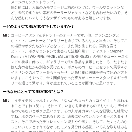
メージのモンクストラップ』
気分的には、人気のカモフラージュ柄のパンツに、ウールやコットンな
ど、天然で柔らかい素材のテーラージャケットなどを合わせたいので、そ
んな感じにハマりそうなデザインのものがあると嬉しいですね。
ーどのような"CREATION"をしていますか？
MI：
コーヒースタンド&ギャラリーのオーナーです。他、プランニングと
か・・・。コーヒーとギャラリーを通じていろんな人と出会い、そしてこ
の場所やボクたちがハブとなって、また何か生まれる。実例を言う
と・・・。ボクがロンドンで出会った活版印刷アーティスト・Stephen
Kenny（A TWO PIPE PROBLEM LETTERPRESS）の作品をコーヒースタ
ンドの看板に飾って、ギャラリーで彼の作品を展示したところ、たまたま
観た方の会社から別注を受けたり、ボクらのコーヒーとセットで展示＆ケ
イタリングのオファーをもらったり、活版印刷に興味を持って始めた方も
います。こうやって、全く関係なかった双方がコーヒースタンド＆ギャラ
リーを通じて繋がり、何か生まれていることが面白いと思います。
ーあなたにとって"CREATION"とは？
MI：
「イチイチおしゃれ！」とか、「なんかちょっとカッコイイ！」と言われ
ることですね（笑）。 それって、いきなり出来るものでもないし、天性の
ものでもないとボクは思います。その人が努力やいろんな経験した結果で
すね。ボクのベースにあるものは、過去にやっていたライターとスタイリ
スト。そこで培ったディレクション能力や企画力、そして、たくさんのか
っこいいモノとそうでなかったモノを見分ける感覚。いろんな取り組みを