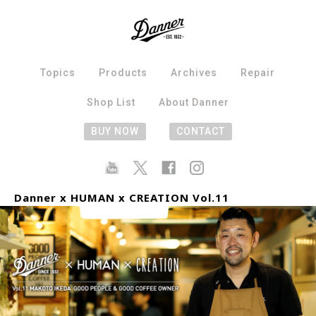
Topics
Products
Archives
Repair
Shop List
About Danner
BUY NOW
CONTACT
Danner x HUMAN x CREATION Vol.11