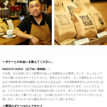
ーダナーとの出会いを教えてください。
MAKOTO IKEDA （以下MI／敬称略）：
その昔、ボク自身にすごく影響力のあった兄貴的な人が愛用していて、カッコよくて
マネて履いたのがダナーライトでした。防水とタフな作り、そして無骨なルックスが
まさにMADE IN USAを物語ったモデルと言えます。その当時90年代だったので少し太
めのデニムやカーゴパンツなんかと合わせていたのを覚えています。とくにデニム
は、レプリカやユーズド加工が出始めた頃だったので、赤ミミを見せるように5～7cm
くらいひと折して履いていました。その感じがダナーライトとベストマッチだったと
思います。今でもそうゆう履き方がカッコイイと思いますね！
ー愛用のダナーはなんですか？