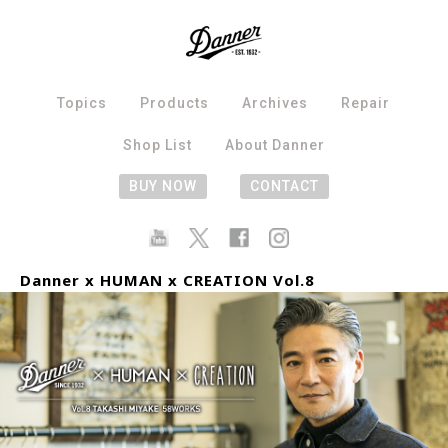
Topics
Products
Archives
Repair
Shop List
About Danner
BUY NOW
CONTACT
Danner x HUMAN x CREATION Vol.8