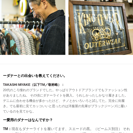
ーダナーとの出会いを教えてください。
TAKASHI MIYAKE（以下TM／敬称略）：
20代のころ憧れのブランドでした。やっぱりアウトドアブランドでもファッション性
がありましたね。 その頃にダナーライトを購入。うれしかったしかなり履きました。
デニムに合わせる機会が多かったけど、 チノとかいろいろと試してた。完全に街履
き。でも最初に見てカッコいいと思ったのは洋服屋の先輩がブラックジーンズに履い
ているのを見てかな。
ー愛用のダナーはなんですか？
TM：
現在もダナーライトを履いてます、スエードの黒。（ビームス別注） それ