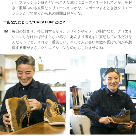
が、ファッション好きだからこんな感じにコーディネートしてとか、朝起
きて服選ぶのも立派なクリエーションかな。スポーツするときはクリエー
ションだけで動くからあの瞬間は好きかな。
ーあなたにとって"CREATION"とは？
TM：
毎日の始まり。今日何するから、デザインやイメージ制作など。クリエイ
ションしなければ始まらない感じ。あんまり考えずに妄想しているだけな
んだろうけど、それが一番楽しい。そして人と会い刺激を受けて何かを想
像する事がまさにクリエイションなのかもしれませんね。