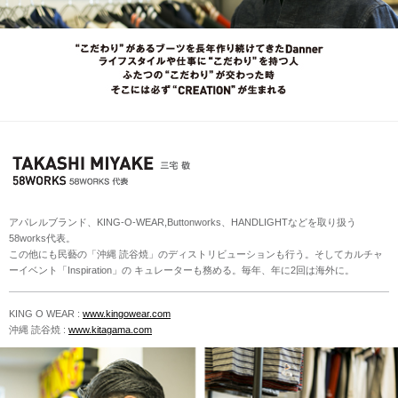
アパレルブランド、KING-O-WEAR,Buttonworks、HANDLIGHTなどを取り扱う
58works代表。
この他にも民藝の「沖縄 読谷焼」のディストリビューションも行う。そしてカルチャ
ーイベント「Inspiration」の キュレーターも務める。毎年、年に2回は海外に。
KING O WEAR :
www.kingowear.com
沖縄 読谷焼 :
www.kitagama.com