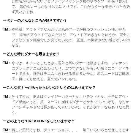
と型名がわからないけどフライフィッシング用のやつをソール張り替えし
て。 黒のダナーはかなりお気に入りです。これがもう一度発売されたら必
ず買いますね。
ーダナーのどんなところが好きですか？
TM：
本格派、アウトドアなんだけどあのブーツが持つファッション性が好き
で。 本物のアウトドアなんだけど、アウトドア過ぎないとゆうか。完全に
ファッション目線でしか見てないので、 正直、本気すぎない感じがいいの
かな。
ーどんな時にダナーを履きますか？
TM：
今では、キチンとしたときに意外と黒のダナーは履きますね。ジャケット
にブラックデニムに合わせたり。ごつすぎないからいい感じにコーディネ
ートできる。茶色はデニムに合わせる事が多いかな。黒スエードは万能選
手、何にでも使える。夏の短パンにもね。
ーこんなダナーがあったらいいなというのはありますか？
TM：
そうですね、例えばクレイジーカラーとか、パテントとか。完全にアウト
ドア感無いけど。笑 スーツに履けるダナーとかカッコいいかも。なんか
アバンギャルドな仕様があってもいいかな。それがダナーならありだと思
う。
ーどのような"CREATION"をしていますか？
TM：
難しい質問ですね。クリエーション。。。 毎日いろいろと想像してます