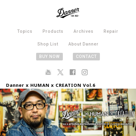
Topics
Products
Archives
Repair
Shop List
About Danner
BUY NOW
CONTACT
Danner x HUMAN x CREATION Vol.6