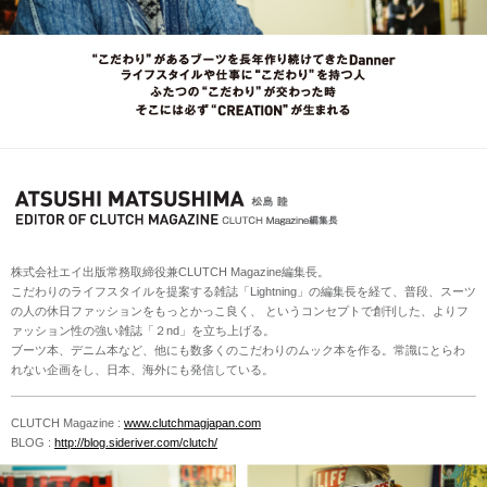
株式会社エイ出版常務取締役兼CLUTCH Magazine編集長。
こだわりのライフスタイルを提案する雑誌「Lightning」の編集長を経て、普段、スーツ
の人の休日ファッションをもっとかっこ良く、 というコンセプトで創刊した、よりフ
ァッション性の強い雑誌「２nd」を立ち上げる。
ブーツ本、デニム本など、他にも数多くのこだわりのムック本を作る。常識にとらわ
れない企画をし、日本、海外にも発信している。
CLUTCH Magazine :
www.clutchmagjapan.com
BLOG :
http://blog.sideriver.com/clutch/