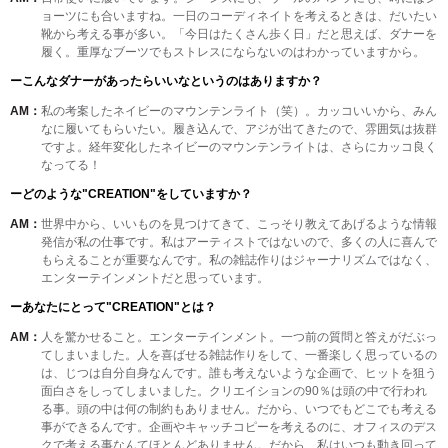
ョーツにも合いますね。一日のコーディネイトを考えるときは、だいたい
靴から考える事が多い。「今日はたくさん歩く日」だと思えば、ダナーを
履く。重厚なブーツでもストレスにならないのはわかっていますから。
ーこんなダナーがあったらいいなというのはありますか？
AM：
私の考案したネイビーのマウンテンライト（笑）。カッコいいから、みん
なに履いてもらいたい。履き込んで、アジが出てきたので、雰囲気は抜群
ですよ。経年変化したネイビーのマウンテンライトは、さらにカッコ良く
なってる！
ーどのような"CREATION"をしていますか？
AM：
世界中から、いいものを見つけてきて、こっそり教えてあげるような情報
発信が私の仕事です。私はアーティストではないので、多くの人に喜んで
もらえることが重要なんです。私の雑誌作りはジャーナリズムではなく、
エンターテインメントだと思っています。
ーあなたにとって"CREATION"とは？
AM：
人を驚かせること。エンターテインメント。一つ前の質問と答えがだぶっ
てしまいました。人を喜ばせる雑誌作りをして、一番楽しく思っているの
は、じつは自分自身なんです。誰も考えないような企画で、ヒットを狙う
面白さをしってしまいました。クリエイションの90％は頭の中で行われ
る事。頭の中は何の制約もありません。だから、いつでもどこでも考える
事ができるんです。企画やキャッチコピーを考えるのに、オフィスのデス
クで考える事なんてほとんどありません。だから、私はいつも動き回って