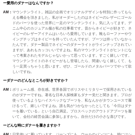
ー愛用のダナーはなんですか？
AM：
マウンテンライト。雑誌の企画でオリジナルデザインを特別に作ってもら
える機会を頂きました。私がオーダーしたのはネイビーのレザーにゴール
ドのパーツを使った世界に一足のマウンテンライト。気に入ってます。デ
ニム中心のカジュアル服が私の仕事着です。昔からネイビーが好きで、ネ
イビーのレザーアイテムはいろいろ愛用しています。靴もローファーやウ
イングチップはネイビーを持っていたんですが、ブーツは持っていなかっ
たんです。ダナー製品でネイビーのダナーライトがラインナップされてい
ますが、あれもカッコいいですよね。私のマウンテンライトがヒントにな
って考案されたモデルじゃないかって思っています。すごく嬉しいです。
マウンテンライトのネイビーがもし登場したら、間違いなく嬉しくて、も
う一足買っちゃうと思います。ぜひ、ゴールドのメタルパーツでやって欲
しいですね。
ーダナーのどんなところが好きですか？
AM：
ボリューム感、存在感。世界各国でポリスやミリタリーで採用されている
のがダナーですね。著名な日本人探検家もダナー党だと聞きます。プロが
使っているようなハイスペックなブーツを、私なんかがタウンユースで履
けるって、嬉しいですよね。誰も気がつかなかったとしても「今日はダナ
ーを履いている」という自己満足。プロスペックのアウトドアブーツを履
いて、会社の経営会議に参加しますから。自分だけの小さな喜びです。
ーどんな時にダナーを履きますか？
AM：
日常使いに履いています。ジーンズにも、ウールのパンツにも、時にはシ