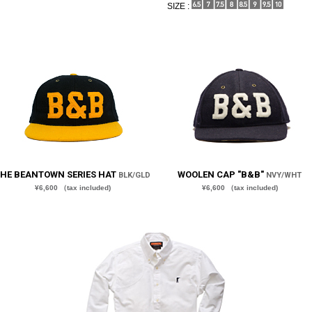
SIZE :
HE BEANTOWN SERIES HAT
WOOLEN CAP "B&B"
BLK/GLD
NVY/WHT
¥6,600 （tax included)
¥6,600 （tax included)