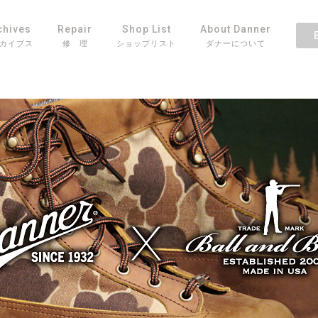
chives
Repair
Shop List
About Danner
カイブス
修 理
ショップリスト
ダナーについて