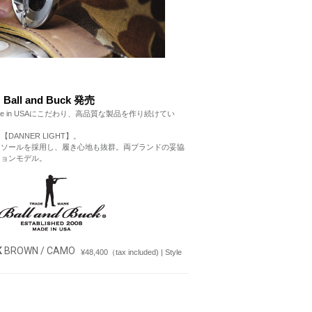
Ball and Buck 発売
Made in USAにこだわり、高品質な製品を作り続けてい
ANNER LIGHT】。
イトソールを採用し、履き心地も抜群。両ブランドの妥協
ションモデル。
K
BROWN / CAMO
¥48,400（tax included) | Style