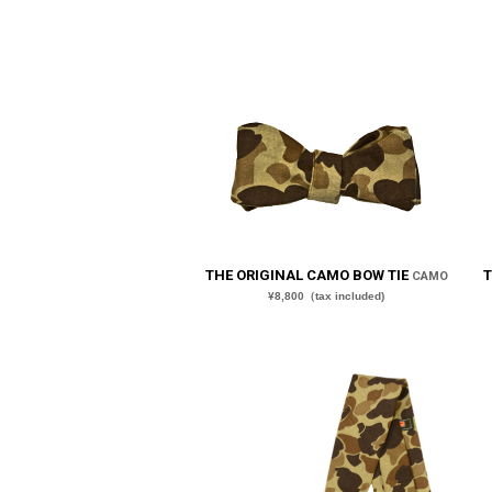
THE ORIGINAL CAMO BOW TIE
T
CAMO
¥8,800（tax included)