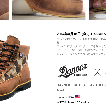
2014年4月18日 (金)、Danner × 
ボストンのブランド、Ball and Buck。
る。
アッパーにダックハンターカモを採用した【D
「GORE-TEX®」搭載、軽量なガムラ
しないモノづくりが実現したコラボレー
DANNER LIGHT BALL AND BUC
33022
made in USA
WIDTH : Men's EE - Wide